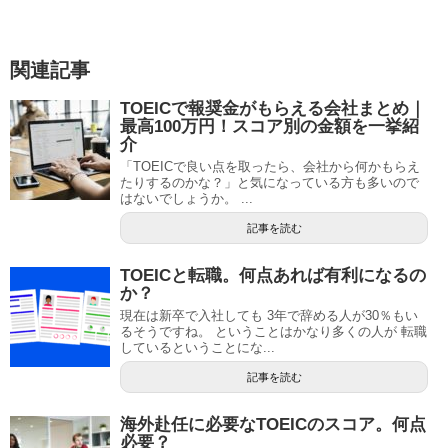
関連記事
TOEICで報奨金がもらえる会社まとめ｜
最高100万円！スコア別の金額を一挙紹
介
「TOEICで良い点を取ったら、会社から何かもらえ
たりするのかな？」と気になっている方も多いので
はないでしょうか。 ...
記事を読む
TOEICと転職。何点あれば有利になるの
か？
現在は新卒で入社しても 3年で辞める人が30％もい
るそうですね。 ということはかなり多くの人が 転職
しているということにな...
記事を読む
海外赴任に必要なTOEICのスコア。何点
必要？