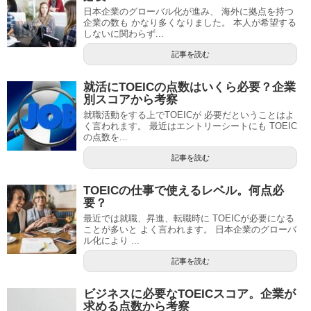
日本企業のグローバル化が進み、 海外に拠点を持つ
企業の数も かなり多くなりました。 本人が希望する
しないに関わらず...
記事を読む
就活にTOEICの点数はいくら必要？企業
別スコアから考察
就職活動をする上でTOEICが 必要だということはよ
く言われます。 最近はエントリーシートにも TOEIC
の点数を...
記事を読む
TOEICの仕事で使えるレベル。何点必
要？
最近では就職、昇進、転職時に TOEICが必要になる
ことが多いと よく言われます。 日本企業のグローバ
ル化により ...
記事を読む
ビジネスに必要なTOEICスコア。企業が
求める点数から考察